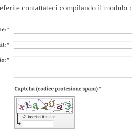
eferite contattateci compilando il modulo 
e:
*
il:
*
io:
*
Captcha (codice protezione spam) *
↺
Inserisci il codice