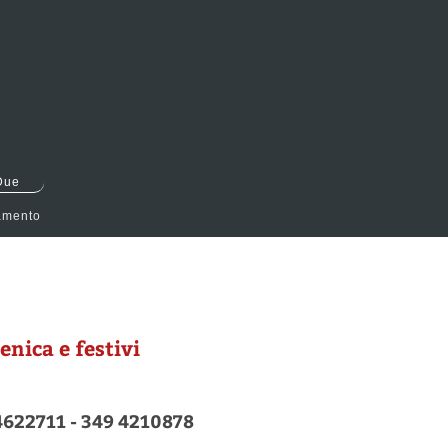
Due
amento
nica e festivi
4622711 - 349 4210878