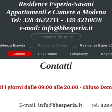
Residence Esperia-Savani
Appartamenti e Camere a Modena
Tel: 328 4622711 - 349 4210878
e-mail: info@bbesperia.it
Le Nostre Strutture
sidenza Esperia
Residenza Savani
Residenza Esperia
Contatti
Dove siamo
Fotogallery
Regol
Contatti
i giorni dalle 09:00 alle 20:00 - chiuso Dome
info@bbesperia.it
: 328 
il:
Tel