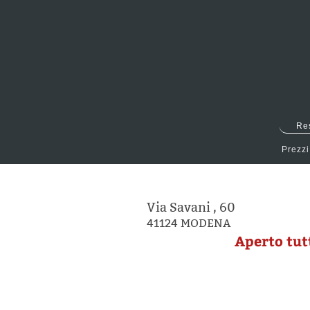
Re
Prezzi
Via Savani , 60
41124
MODENA
Aperto tutti 
E-ma